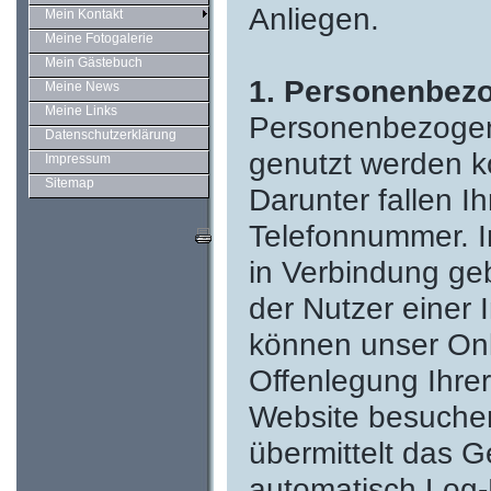
Anliegen.
Mein Kontakt
Meine Fotogalerie
Mein Gästebuch
1. Personenbez
Meine News
Meine Links
Personenbezogene
Datenschutzerklärung
genutzt werden kö
Impressum
Sitemap
Darunter fallen I
Telefonnummer. In
in Verbindung ge
der Nutzer einer 
können unser Onl
Offenlegung Ihrer
Website besuchen
übermittelt das G
automatisch Log-