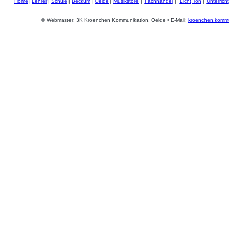
Home
|
Lehrer
|
Schule
|
Beckum
|
Oelde
|
Musikstore
|
Fachhandel
|
Licht,Ton
|
Unterricht
© Webmaster: 3K Kroenchen Kommunikation, Oelde • E-Mail:
kroenchen.kommu