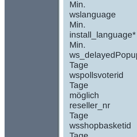
Min. 
wslangu
Min. Ge
install_lan
Min. Sprac
ws_delayedPo
Tage Popu
wspollsvo
Tage Umfr
möglich
reselle
Tage Best
wsshopbas
Tage Sho