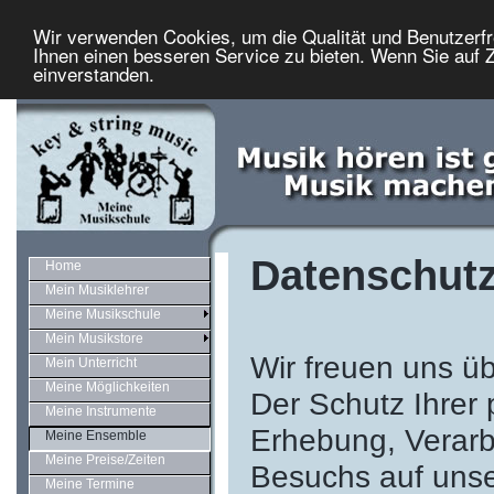
Wir verwenden Cookies, um die Qualität und Benutzerfr
Ihnen einen besseren Service zu bieten. Wenn Sie auf Z
einverstanden.
Datenschutz
Home
Mein Musiklehrer
Meine Musikschule
Mein Musikstore
Wir freuen uns üb
Mein Unterricht
Meine Möglichkeiten
Der Schutz Ihrer
Meine Instrumente
Erhebung, Verarb
Meine Ensemble
Meine Preise/Zeiten
Besuchs auf unser
Meine Termine