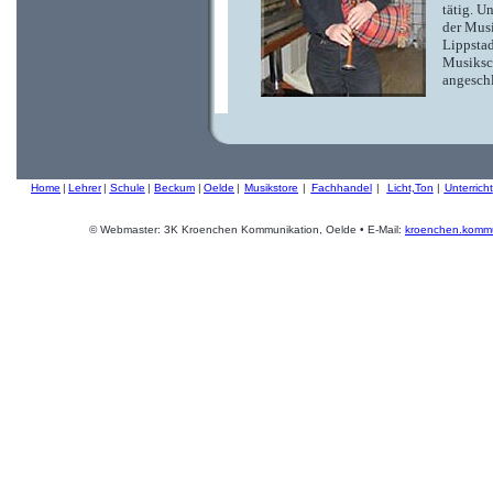
tätig. U
der Mus
Lippsta
Musiksc
angesch
Home
|
Lehrer
|
Schule
|
Beckum
|
Oelde
|
Musikstore
|
Fachhandel
|
Licht,Ton
|
Unterricht
© Webmaster: 3K Kroenchen Kommunikation, Oelde • E-Mail:
kroenchen.kommu