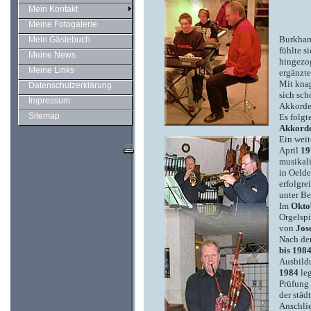
Mein Kontakt
Meine Fotogalerie
Burkhar
Mein Gästebuch
fühlte s
Meine News
hingezog
Meine Links
ergänzte
Mit knap
Datenschutzerklärung
sich sch
Impressum
Akkorde
Sitemap
Es folg
Akkorde
Ein weit
April
19
musikali
in Oeld
erfolgre
unter Be
Im
Okto
Orgelspi
von
Jose
Nach de
bis 1984
Ausbild
1984
leg
Prüfung
der städ
Anschlie