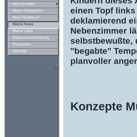
Kindern dieses 
Mein Kontakt
einen Topf links
Meine Fotogalerie
Mein Gästebuch
deklamierend ei
Meine News
Nebenzimmer läß
Meine Links
Datenschutzerklärung
selbstbewußte, 
Impressum
"begabte" Tempe
Sitemap
planvoller ange
Konzepte Mu