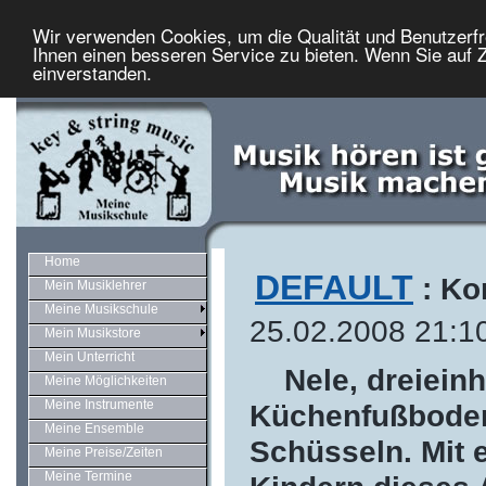
Wir verwenden Cookies, um die Qualität und Benutzerfr
Ihnen einen besseren Service zu bieten. Wenn Sie auf Z
einverstanden.
Home
DEFAULT
: Ko
Mein Musiklehrer
Meine Musikschule
25.02.2008 21:1
Mein Musikstore
Mein Unterricht
Nele, dreieinhal
Meine Möglichkeiten
Meine Instrumente
Küchenfußboden
Meine Ensemble
Schüsseln. Mit 
Meine Preise/Zeiten
Meine Termine