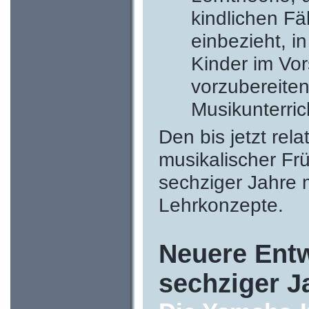
kindlichen Fä
einbezieht, i
Kinder im Vor
vorzubereite
Musikunterri
Den bis jetzt rel
musikalischer Fr
sechziger Jahre 
Lehrkonzepte.
Neuere Entw
sechziger J