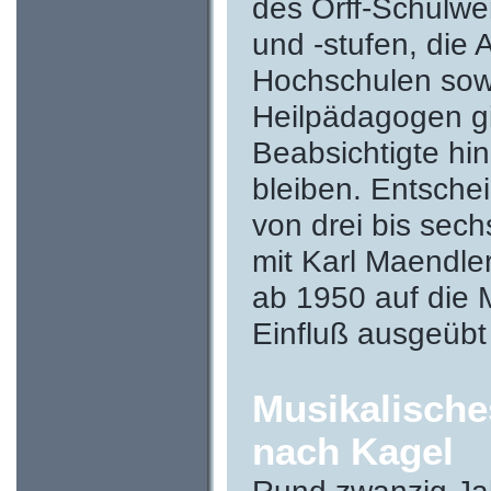
des Orff-Schulwer
und -stufen, die
Hochschulen sowi
Heilpädagogen gi
Beabsichtigte hin
bleiben. Entschei
von drei bis sec
mit Karl Maendler
ab 1950 auf die 
Einfluß ausgeübt
Musikalische
nach Kagel