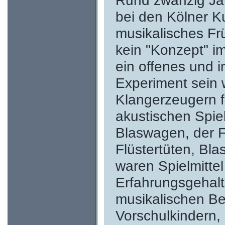
Rund zwanzig Jah
bei den Kölner K
musikalisches Fr
kein "Konzept" i
ein offenes und 
Experiment sein w
Klangerzeugern f
akustischen Spie
Blaswagen, der F
Flüstertüten, Bl
waren Spielmitte
Erfahrungsgehalt,
musikalischen Be
Vorschulkindern,