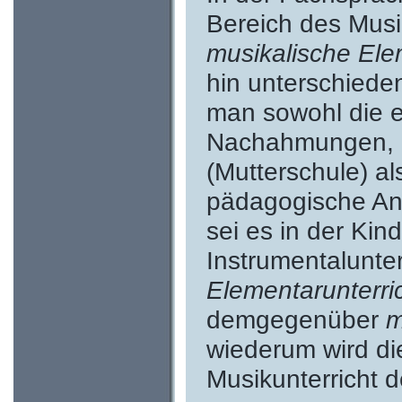
Bereich des Musik
musikalische Ele
hin unterschiede
man sowohl die e
Nachahmungen, R
(Mutterschule) al
pädagogische Anl
sei es in der Kin
Instrumentalunter
Elementarunterri
demgegenüber
m
wiederum wird d
Musikunterricht 