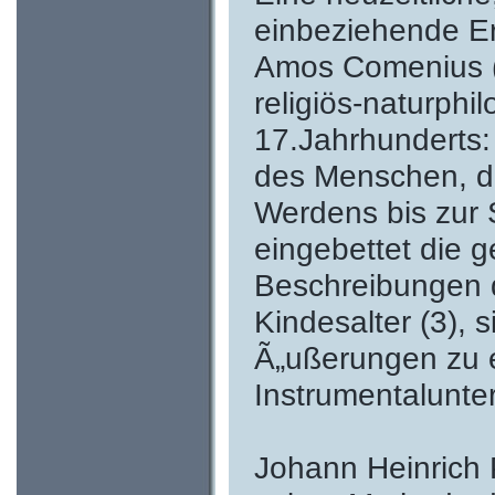
einbeziehende E
Amos Comenius (1
religiös-naturph
17.Jahrhunderts: 
des Menschen, di
Werdens bis zur 
eingebettet die g
Beschreibungen 
Kindesalter (3), 
Ã„ußerungen zu e
Instrumentalunterr
Johann Heinrich 