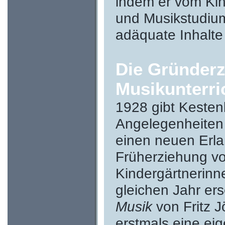
indem er vom Kin
und Musikstudium
adäquate Inhalte
Die Gründerz
Musikunterri
1928 gibt Kesten
Angelegenheiten 
einen neuen Erla
Früherziehung vo
Kindergärtnerinn
gleichen Jahr er
Musik
von Fritz J
erstmals eine e