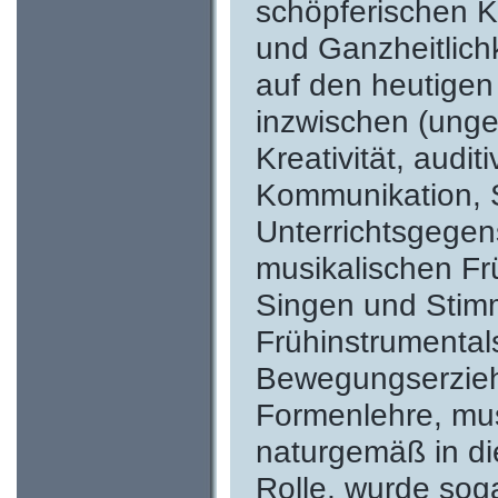
schöpferischen K
und Ganzheitlich
auf den heutigen 
inzwischen (ungef
Kreativität, aud
Kommunikation, S
Unterrichtsgegen
musikalischen Fr
Singen und Stim
Frühinstrumental
Bewegungserzieh
Formenlehre, mus
naturgemäß in di
Rolle, wurde sog