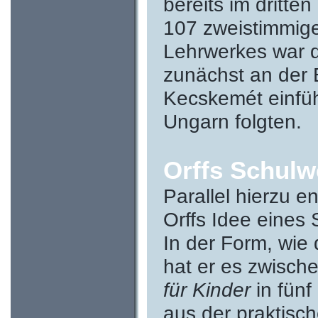
bereits im dritten 
107 zweistimmig
Lehrwerkes war d
zunächst an der 
Kecskemét einfüh
Ungarn folgten.
Orffs Schulw
Parallel hierzu e
Orffs Idee eines
In der Form, wie 
hat er es zwisch
für Kinder
in fünf
aus der praktisc