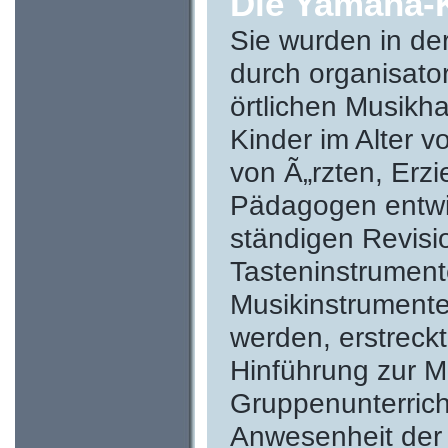
Die Yamaha-
Sie wurden in de
durch organisat
örtlichen Musikha
Kinder im Alter v
von Ã„rzten, Erz
Pädagogen entwic
ständigen Revisi
Tasteninstrumente
Musikinstrumente,
werden, erstreckt
Hinführung zur M
Gruppenunterrich
Anwesenheit der E