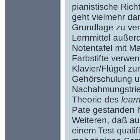
pianistische Ric
geht vielmehr da
Grundlage zu ver
Lernmittel außer
Notentafel mit M
Farbstifte verwen
Klavier/Flügel zu
Gehörschulung u
Nachahmungstrieb
Theorie des
lear
Pate gestanden 
Weiteren, daß aus
einem Test qualif