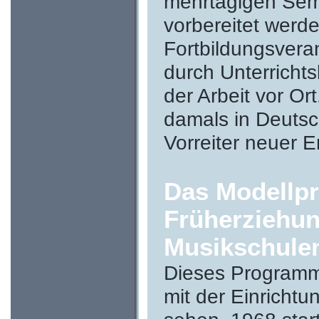
mehrtägigen Sem
vorbereitet werd
Fortbildungsvera
durch Unterricht
der Arbeit vor O
damals in Deutsc
Vorreiter neuer 
Das Modellp
Früherziehun
Musikschule
Dieses Programm
mit der Einricht