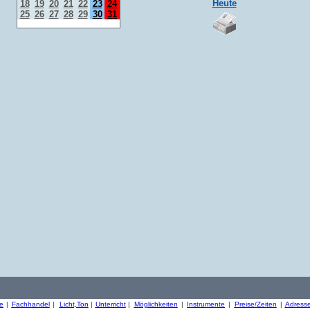
Heute
18
19
20
21
22
23
24
25
26
27
28
29
30
31
re
|
Fachhandel
|
Licht,Ton
|
Unterricht
|
Möglichkeiten
|
Instrumente
|
Preise/Zeiten
|
Adress