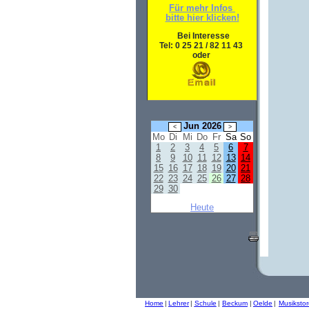
Für mehr Infos
bitte hier klicken!
Bei Interesse
Tel: 0 25 21 / 82 11 43
oder
Jun 2026
Mo
Di
Mi
Do
Fr
Sa
So
1
2
3
4
5
6
7
8
9
10
11
12
13
14
15
16
17
18
19
20
21
22
23
24
25
26
27
28
29
30
Heute
Home
|
Lehrer
|
Schule
|
Beckum
|
Oelde
|
Musiksto