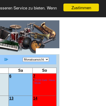
Zustimmen
esseren Service zu bieten. Wenn
Sa
So
6
7
•
15.00 Café - Haus
- Musik
13
14