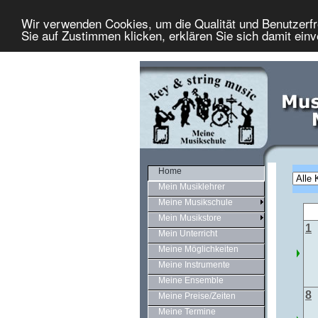
Wir verwenden Cookies, um die Qualität und Benutzerfr
Sie auf Zustimmen klicken, erklären Sie sich damit ein
Home
Mein Musiklehrer
Meine Musikschule
Mein Musikstore
1
Mein Unterricht
Meine Möglichkeiten
Meine Instrumente
Meine Ensemble
8
Meine Preise/Zeiten
Meine Termine