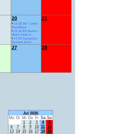
20
21
•
14.30 Die "Letter -
Band&quo..
•
15.30 BS Barlou -
Music (nicht in..
•
17.00 Saxophon -
Quartett (nicht ..
27
28
Jul 2026
Mo
Di
Mi
Do
Fr
Sa
So
1
2
3
4
5
6
7
8
9
10
11
12
13
14
15
16
17
18
19