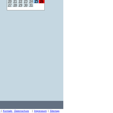
20
21
22
23
24
25
26
27
28
29
30
31
e
|
Kontakt
Datenschutz
|
Impressum
|
Sitemap