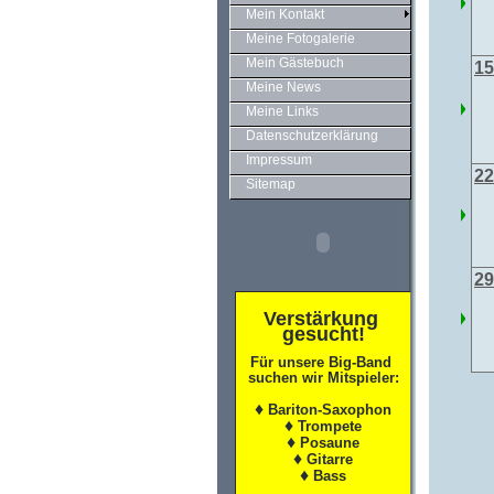
Mein Kontakt
Meine Fotogalerie
Mein Gästebuch
15
Meine News
Meine Links
Datenschutzerklärung
Impressum
22
Sitemap
29
Verstärkung
gesucht!
Für unsere Big-Band
suchen wir Mitspieler
:
♦
Bariton-Saxophon
♦
Trompete
♦
Posaune
♦
Gitarre
♦
Bass