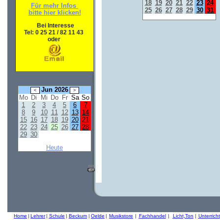
18
19
20
21
22
23
24
Für mehr Infos
25
26
27
28
29
30
31
bitte hier klicken!
Bei Interesse
Tel: 0 25 21 / 82 11 43
oder
Jun 2026
Mo
Di
Mi
Do
Fr
Sa
So
1
2
3
4
5
6
7
8
9
10
11
12
13
14
15
16
17
18
19
20
21
22
23
24
25
26
27
28
29
30
Heute
Home
|
Lehrer
|
Schule
|
Beckum
|
Oelde
|
Musikstore
|
Fachhandel
|
Licht,Ton
|
Unterricht