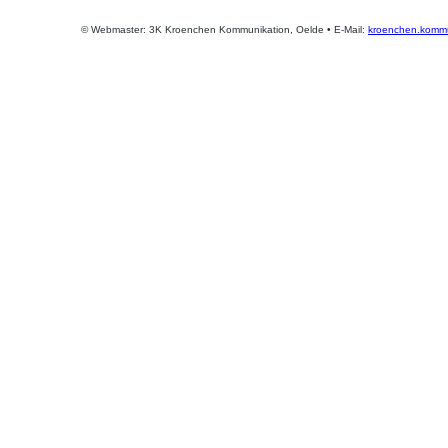
© Webmaster: 3K Kroenchen Kommunikation, Oelde • E-Mail:
kroenchen.kommu