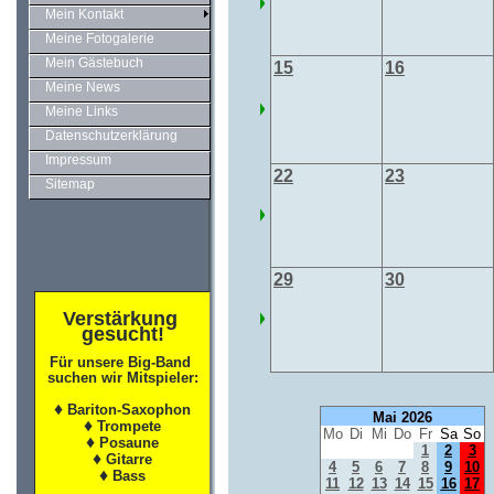
Mein Kontakt
Meine Fotogalerie
Mein Gästebuch
15
16
Meine News
Meine Links
Datenschutzerklärung
Impressum
22
23
Sitemap
29
30
Verstärkung
gesucht!
Für unsere Big-Band
suchen wir Mitspieler
:
♦
Bariton-Saxophon
Mai 2026
♦
Trompete
Mo
Di
Mi
Do
Fr
Sa
So
♦
Posaune
1
2
3
♦
Gitarre
4
5
6
7
8
9
10
♦
Bass
11
12
13
14
15
16
17