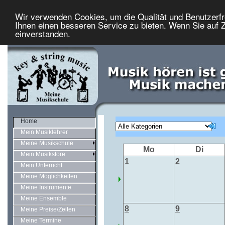
Wir verwenden Cookies, um die Qualität und Benutzerfr
Ihnen einen besseren Service zu bieten. Wenn Sie auf Z
einverstanden.
Home
Mein Musiklehrer
Meine Musikschule
Mo
Di
Mein Musikstore
1
2
Mein Unterricht
Meine Möglichkeiten
Meine Instrumente
Meine Ensemble
8
9
Meine Preise/Zeiten
Meine Termine