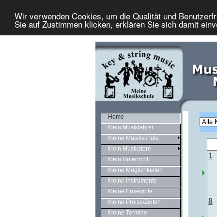
Wir verwenden Cookies, um die Qualität und Benutzerfr
Sie auf Zustimmen klicken, erklären Sie sich damit ein
Home
Mein Musiklehrer
Meine Musikschule
Mein Musikstore
1
Mein Unterricht
Meine Möglichkeiten
Meine Instrumente
Meine Ensemble
8
Meine Preise/Zeiten
Meine Termine