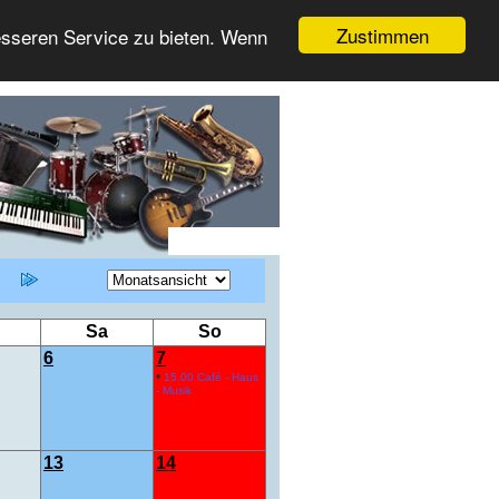
Zustimmen
esseren Service zu bieten. Wenn
Sa
So
6
7
•
15.00 Café - Haus
- Musik
13
14