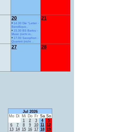
20
21
•
14.30 Die "Letter -
Band&quo..
•
15.30 BS Barlou -
Music (nicht in..
•
17.00 Saxophon -
Quartett (nicht ..
27
28
Jul 2026
Mo
Di
Mi
Do
Fr
Sa
So
1
2
3
4
5
6
7
8
9
10
11
12
13
14
15
16
17
18
19