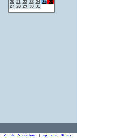
20
21
22
23
24
25
26
27
28
29
30
31
e
|
Kontakt
Datenschutz
|
Impressum
|
Sitemap