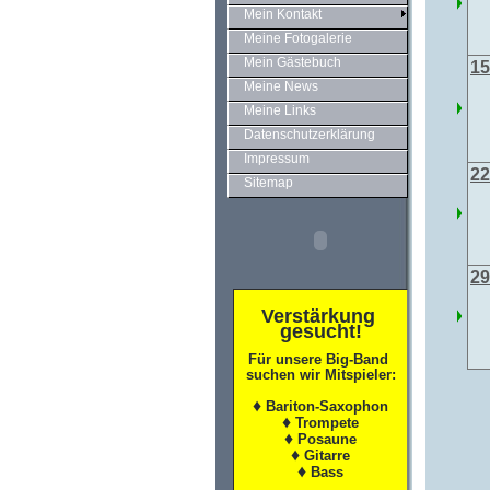
Mein Kontakt
Meine Fotogalerie
Mein Gästebuch
15
Meine News
Meine Links
Datenschutzerklärung
Impressum
22
Sitemap
29
Verstärkung
gesucht!
Für unsere Big-Band
suchen wir Mitspieler
:
♦
Bariton-Saxophon
♦
Trompete
♦
Posaune
♦
Gitarre
♦
Bass