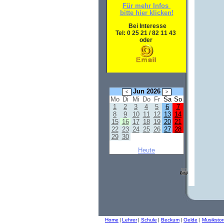
Für mehr Infos
bitte hier klicken!
Bei Interesse
Tel: 0 25 21 / 82 11 43
oder
Jun 2026
Mo
Di
Mi
Do
Fr
Sa
So
1
2
3
4
5
6
7
8
9
10
11
12
13
14
15
16
17
18
19
20
21
22
23
24
25
26
27
28
29
30
Heute
Home
|
Lehrer
|
Schule
|
Beckum
|
Oelde
|
Musiksto