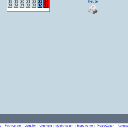
Heute
18
19
20
21
22
23
24
25
26
27
28
29
30
31
re
|
Fachhandel
|
Licht,Ton
|
Unterricht
|
Möglichkeiten
|
Instrumente
|
Preise/Zeiten
|
Adress