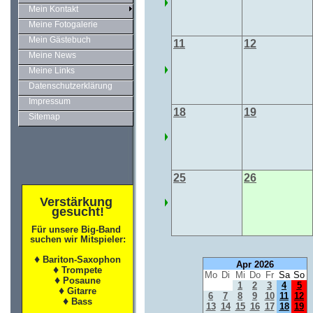
Mein Kontakt
Meine Fotogalerie
Mein Gästebuch
11
12
Meine News
Meine Links
Datenschutzerklärung
Impressum
18
19
Sitemap
25
26
Verstärkung
gesucht!
Für unsere Big-Band
suchen wir Mitspieler
:
♦
Bariton-Saxophon
Apr 2026
♦
Trompete
Mo
Di
Mi
Do
Fr
Sa
So
♦
Posaune
1
2
3
4
5
♦
Gitarre
6
7
8
9
10
11
12
♦
Bass
13
14
15
16
17
18
19