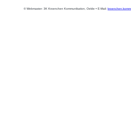
© Webmaster: 3K Kroenchen Kommunikation, Oelde • E-Mail:
kroenchen.kommu