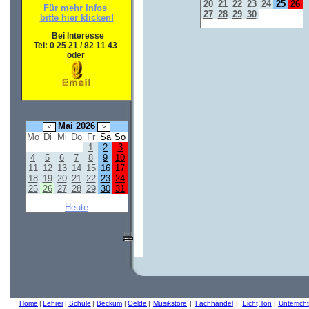
20
21
22
23
24
25
26
Für mehr Infos
27
28
29
30
bitte hier klicken!
Bei Interesse
Tel: 0 25 21 / 82 11 43
oder
Mai 2026
Mo
Di
Mi
Do
Fr
Sa
So
1
2
3
4
5
6
7
8
9
10
11
12
13
14
15
16
17
18
19
20
21
22
23
24
25
26
27
28
29
30
31
Heute
Home
|
Lehrer
|
Schule
|
Beckum
|
Oelde
|
Musikstore
|
Fachhandel
|
Licht,Ton
|
Unterricht