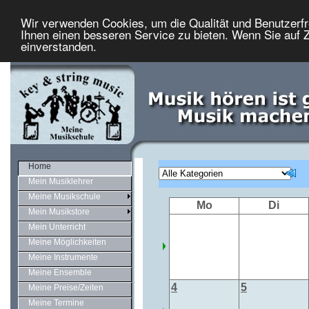
Wir verwenden Cookies, um die Qualität und Benutzerfr
Ihnen einen besseren Service zu bieten. Wenn Sie auf Z
einverstanden.
Home
Mein Musiklehrer
Meine Musikschule
Mo
Di
Mein Musikstore
Mein Unterricht
Meine Möglichkeiten
Meine Instrumente
Meine Ensemble
4
5
Meine Preise/Zeiten
Meine Termine